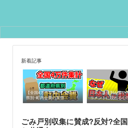
新着記事
【全国4万件を集計】都道府
日本人は批判が多い?
県別･町内会費の実態
コメントに現れる心
ごみ戸別収集に賛成?反対?全