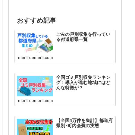
おすすめ記事
ごみの戸別収集を行ってい
る都道府県一覧
merit-demerit.com
全国ゴミ戸別収集ランキン
グ！導入が進む地域にはど
んな特徴が？
merit-demerit.com
【全国4万件を集計】都道府
県別･町内会費の実態