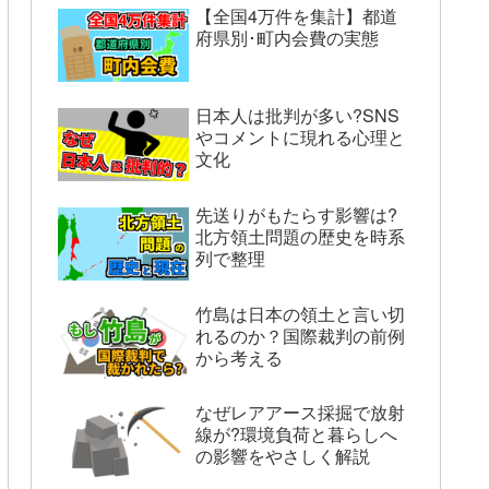
【全国4万件を集計】都道
府県別･町内会費の実態
日本人は批判が多い?SNS
やコメントに現れる心理と
文化
先送りがもたらす影響は?
北方領土問題の歴史を時系
列で整理
竹島は日本の領土と言い切
れるのか？国際裁判の前例
から考える
なぜレアアース採掘で放射
線が?環境負荷と暮らしへ
の影響をやさしく解説