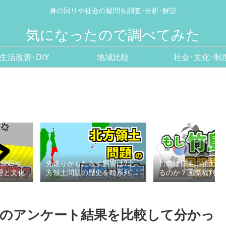
身の回りや社会の疑問を調査･分析･解説
気になったので調べてみた
生活改善･DIY
地域比較
社会･文化･制
SNSや
先送りがもたらす影響は?北
竹島は日本の領土と
理と文化
方領土問題の歴史を時系列で
るのか？国際裁判の
整理
考える
国のアンケート結果を比較して分かっ