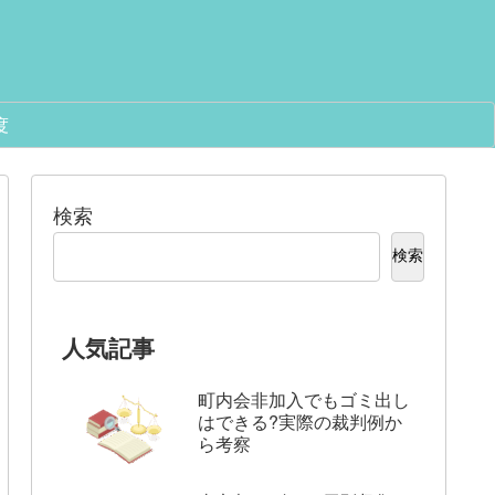
度
検索
検索
人気記事
言い切れ
なぜレアアース採掘で放射線
レアアースは枯渇す
前例から
が?環境負荷と暮らしへの影
量･リサイクル･現実
響をやさしく解説
町内会非加入でもゴミ出し
はできる?実際の裁判例か
ら考察