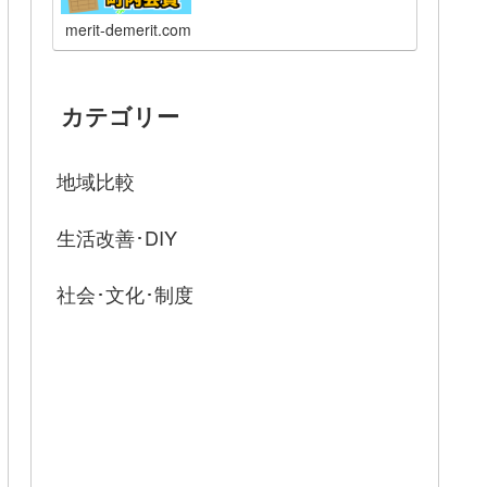
merit-demerit.com
カテゴリー
地域比較
生活改善･DIY
社会･文化･制度