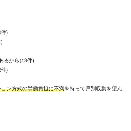
件)
)
るから(13件)
件)
ション方式の労働負担に不満
を持って戸別収集を望ん