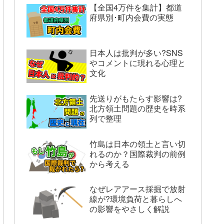
【全国4万件を集計】都道
府県別･町内会費の実態
日本人は批判が多い?SNS
やコメントに現れる心理と
文化
先送りがもたらす影響は?
北方領土問題の歴史を時系
列で整理
竹島は日本の領土と言い切
れるのか？国際裁判の前例
から考える
なぜレアアース採掘で放射
線が?環境負荷と暮らしへ
の影響をやさしく解説