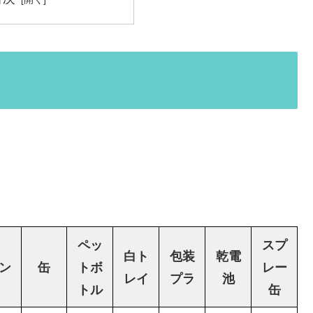
ペッ
スプ
白ト
包装
乾電
ン
缶
トボ
レー
レイ
プラ
池
トル
缶