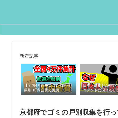
新着記事
【全国4万件を集計】都道府
日本人は批判が多い?
県別･町内会費の実態
コメントに現れる心
京都府でゴミの戸別収集を行っ