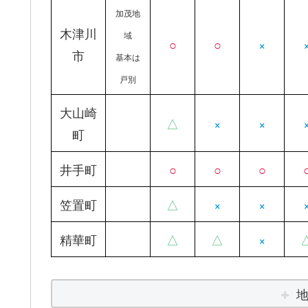
加茂地
木津川
域
○
○
×
市
基本は
戸別
大山崎
△
×
×
町
井手町
○
○
○
笠置町
△
×
×
精華町
△
△
×