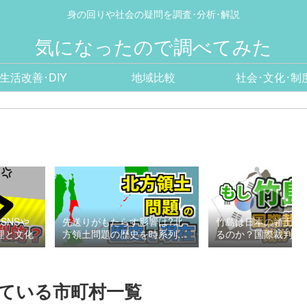
身の回りや社会の疑問を調査･分析･解説
気になったので調べてみた
生活改善･DIY
地域比較
社会･文化･制
SNSや
先送りがもたらす影響は?北
竹島は日本の領土と
理と文化
方領土問題の歴史を時系列で
るのか？国際裁判の
整理
考える
ている市町村一覧