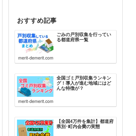
おすすめ記事
ごみの戸別収集を行ってい
る都道府県一覧
merit-demerit.com
全国ゴミ戸別収集ランキン
グ！導入が進む地域にはど
んな特徴が？
merit-demerit.com
【全国4万件を集計】都道府
県別･町内会費の実態