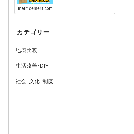
merit-demerit.com
カテゴリー
地域比較
生活改善･DIY
社会･文化･制度