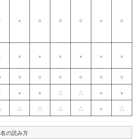
×
×
○
○
○
×
○
×
×
×
×
×
×
×
○
○
○
○
○
○
○
×
×
×
△
△
×
×
△
△
△
△
△
×
△
地名の読み方