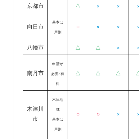
京都市
△
×
×
基本は
向日市
○
×
×
戸別
八幡市
△
△
×
申請が
南丹市
△
△
△
必要･有
料
木津地
木津川
域
○
○
×
市
基本は
戸別