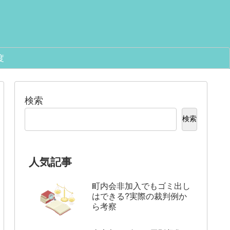
度
検索
検索
人気記事
言い切れ
なぜレアアース採掘で放射線
レアアースは枯渇す
前例から
が?環境負荷と暮らしへの影
量･リサイクル･現実
響をやさしく解説
町内会非加入でもゴミ出し
はできる?実際の裁判例か
ら考察