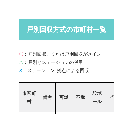
戸別回収方式の市町村一覧
〇
：戸別回収、または戸別回収がメイン
△
：戸別とステーションの併用
✕
：ステーション･拠点による回収
市区町
段ボ
備考
可燃
不燃
ビ
村
ール