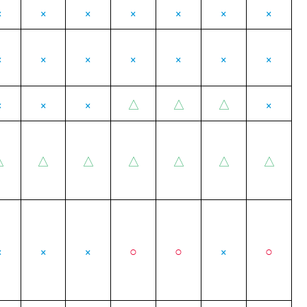
×
×
×
×
×
×
×
×
×
×
×
×
×
×
×
×
×
△
△
△
×
△
△
△
△
△
△
△
×
×
×
○
○
×
○