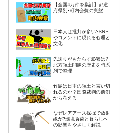
【全国4万件を集計】都道
府県別･町内会費の実態
日本人は批判が多い?SNS
やコメントに現れる心理と
文化
先送りがもたらす影響は?
北方領土問題の歴史を時系
列で整理
竹島は日本の領土と言い切
れるのか？国際裁判の前例
から考える
なぜレアアース採掘で放射
線が?環境負荷と暮らしへ
の影響をやさしく解説