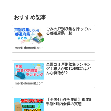
おすすめ記事
ごみの戸別収集を行ってい
る都道府県一覧
merit-demerit.com
全国ゴミ戸別収集ランキン
グ！導入が進む地域にはど
んな特徴が？
merit-demerit.com
【全国4万件を集計】都道府
県別･町内会費の実態